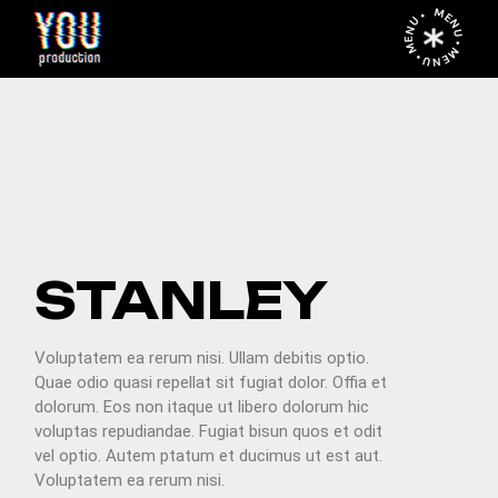
MENU • MENU • MENU •
PREV
NEXT
STANLEY
Voluptatem ea rerum nisi. Ullam debitis optio.
Quae odio quasi repellat sit fugiat dolor. Offia et
dolorum. Eos non itaque ut libero dolorum hic
voluptas repudiandae. Fugiat bisun quos et odit
vel optio. Autem ptatum et ducimus ut est aut.
Voluptatem ea rerum nisi.